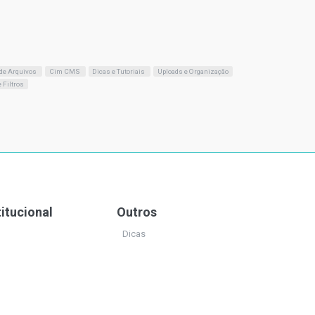
 de Arquivos
Cim CMS
Dicas e Tutoriais
Uploads e Organização
 Filtros
titucional
Outros
Dicas