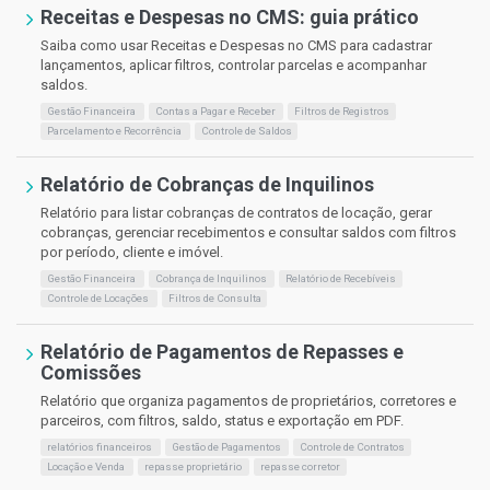
Receitas e Despesas no CMS: guia prático
Saiba como usar Receitas e Despesas no CMS para cadastrar
lançamentos, aplicar filtros, controlar parcelas e acompanhar
saldos.
Gestão Financeira
Contas a Pagar e Receber
Filtros de Registros
Parcelamento e Recorrência
Controle de Saldos
Relatório de Cobranças de Inquilinos
Relatório para listar cobranças de contratos de locação, gerar
cobranças, gerenciar recebimentos e consultar saldos com filtros
por período, cliente e imóvel.
Gestão Financeira
Cobrança de Inquilinos
Relatório de Recebíveis
Controle de Locações
Filtros de Consulta
Relatório de Pagamentos de Repasses e
Comissões
Relatório que organiza pagamentos de proprietários, corretores e
parceiros, com filtros, saldo, status e exportação em PDF.
relatórios financeiros
Gestão de Pagamentos
Controle de Contratos
Locação e Venda
repasse proprietário
repasse corretor