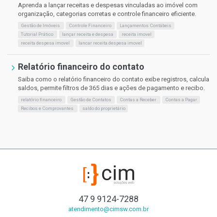
Aprenda a lançar receitas e despesas vinculadas ao imóvel com
organização, categorias corretas e controle financeiro eficiente.
Gestão de Imóveis
Controle Financeiro
Lançamentos Contábeis
Tutorial Prático
lançar receita e despesa
receita imovel
receita despesa imovel
lancar receita despesa imovel
Relatório financeiro do contato
Saiba como o relatório financeiro do contato exibe registros, calcula
saldos, permite filtros de 365 dias e ações de pagamento e recibo.
relatório financeiro
Gestão de Contatos
Contas a Receber
Contas a Pagar
Recibos e Comprovantes
saldo do proprietário
47 9 9124-7288
atendimento@cimsw.com.br