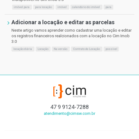
imóvel para
para locação
imóvel
calendário do imóvel
para
Adicionar a locação e editar as parcelas
Neste artigo vamos aprender como cadastrar uma locação e editar
os registros financeiros realcionados com a locação no Cim Imob
3.0
locação diária
Locação
Na versão
Contrato de Locação
possível
47 9 9124-7288
atendimento@cimsw.com.br