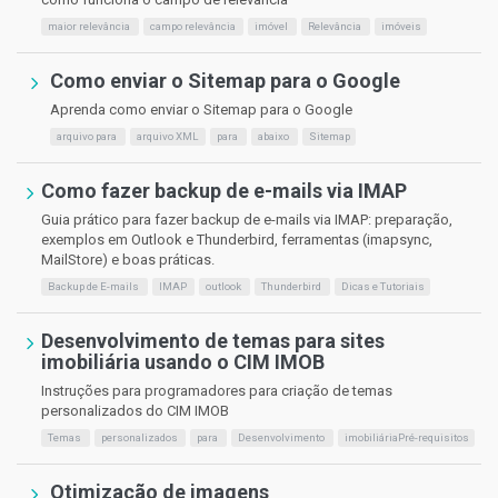
maior relevância
campo relevância
imóvel
Relevância
imóveis
Como enviar o Sitemap para o Google
Aprenda como enviar o Sitemap para o Google
arquivo para
arquivo XML
para
abaixo
Sitemap
Como fazer backup de e-mails via IMAP
Guia prático para fazer backup de e-mails via IMAP: preparação,
exemplos em Outlook e Thunderbird, ferramentas (imapsync,
MailStore) e boas práticas.
Backup de E-mails
IMAP
outlook
Thunderbird
Dicas e Tutoriais
Desenvolvimento de temas para sites
imobiliária usando o CIM IMOB
Instruções para programadores para criação de temas
personalizados do CIM IMOB
Temas
personalizados
para
Desenvolvimento
imobiliáriaPré-requisitos
Otimização de imagens