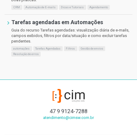
CRM
Automação de E-mails
Dicas e Tutoriais
Agendamento
Tarefas agendadas em Automações
Guia do recurso Tarefas agendadas: visualização diária de e-mails,
campos exibidos, filtros por data/situação e como excluir tarefas
pendentes.
automações
Tarefas Agendadas
Filtros
Gestão de envios
Resolução de erros
47 9 9124-7288
atendimento@cimsw.com.br