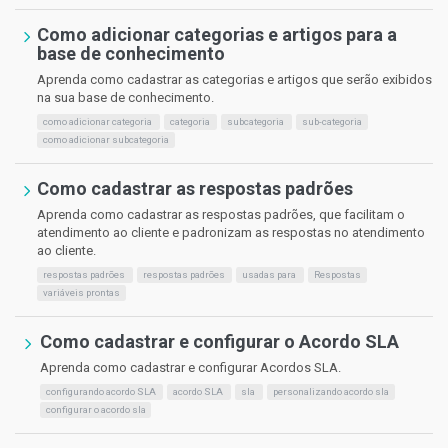
Como adicionar categorias e artigos para a
base de conhecimento
Aprenda como cadastrar as categorias e artigos que serão exibidos
na sua base de conhecimento.
como adicionar categoria
categoria
subcategoria
sub-categoria
como adicionar subcategoria
Como cadastrar as respostas padrões
Aprenda como cadastrar as respostas padrões, que facilitam o
atendimento ao cliente e padronizam as respostas no atendimento
ao cliente.
respostas padrões
respostas padrões
usadas para
Respostas
variáveis prontas
Como cadastrar e configurar o Acordo SLA
Aprenda como cadastrar e configurar Acordos SLA.
configurando acordo SLA
acordo SLA
sla
personalizando acordo sla
configurar o acordo sla