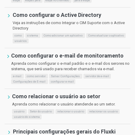
etapa
etapas para
etapa no chamado
para a etapa
Como configurar o Active Directory
Veja as instruções de como Integrar o CIM Suporte com o Active
Directory
como
sistema
Como adicionar um aplicativo
Como atualizar o aplicativo
usuários
Como configurar o e-mail de monitoramento
Aprenda como configurar o e-mail padrão e o e-mail dos serores no
sistema, que será usado para receber chamados via e-mail.
e-mail
como servidor
Salvar Configurações
servidor de e-mail
Configurações de E-mail
configurar e-mail
Como relacionar o usuário ao setor
Aprenda como relacionar o usuário atendende ao um setor.
usuário
Setor do usuário
relacionar o usuário
relacionar os usuário
usuário do sistema
Principais configurações gerais do Fluxki