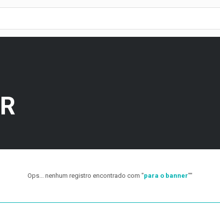
ER
Ops... nenhum registro encontrado com "
para o banner
""