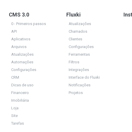
CMS 3.0
Fluxki
Ins
0 - Primeiros passos
Atualizações
API
Chamados
Aplicativos
Clientes
Arquivos
Configurações
Atualizações
Ferramentas
Automações
Filtros
Configurações
Integrações
CRM
Interface do Fluxki
Dicas de uso
Notificações
Financeiro
Projetos
Imobiliária
Loja
Site
Tarefas