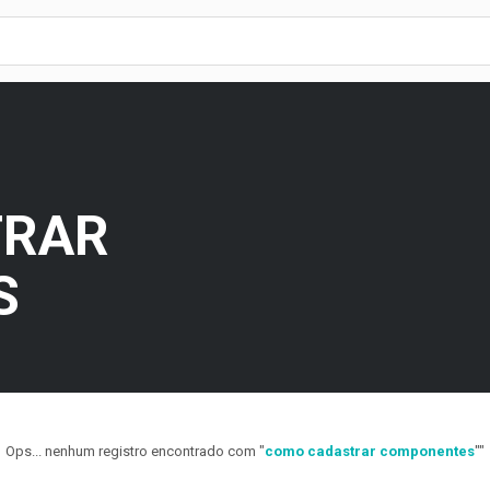
TRAR
S
Ops... nenhum registro encontrado com "
como cadastrar componentes
""