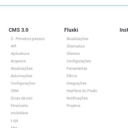
CMS 3.0
Fluxki
Ins
0 - Primeiros passos
Atualizações
API
Chamados
Aplicativos
Clientes
Arquivos
Configurações
Atualizações
Ferramentas
Automações
Filtros
Configurações
Integrações
CRM
Interface do Fluxki
Dicas de uso
Notificações
Financeiro
Projetos
Imobiliária
Loja
Site