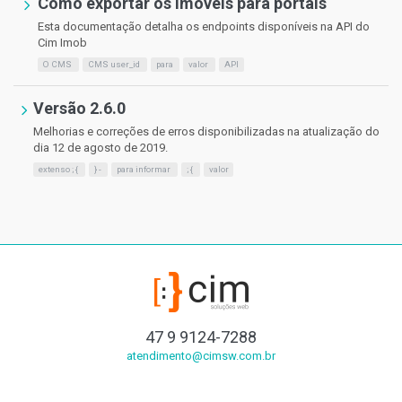
Como exportar os Imóveis para portais
Esta documentação detalha os endpoints disponíveis na API do
Cim Imob
O CMS
CMS user_id
para
valor
API
Versão 2.6.0
Melhorias e correções de erros disponibilizadas na atualização do
dia 12 de agosto de 2019.
extenso ; {
} -
para informar
; {
valor
47 9 9124-7288
atendimento@cimsw.com.br