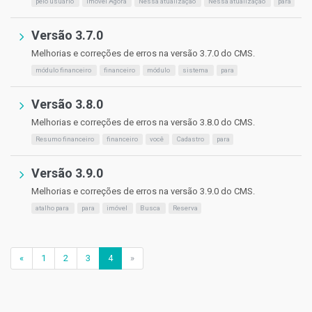
pelo usuário
imóvel Agora
Nessa atualização
Nessa atualização
para
Versão 3.7.0
Melhorias e correções de erros na versão 3.7.0 do CMS.
módulo financeiro
financeiro
módulo
sistema
para
Versão 3.8.0
Melhorias e correções de erros na versão 3.8.0 do CMS.
Resumo financeiro
financeiro
você
Cadastro
para
Versão 3.9.0
Melhorias e correções de erros na versão 3.9.0 do CMS.
atalho para
para
imóvel
Busca
Reserva
«
1
2
3
4
»