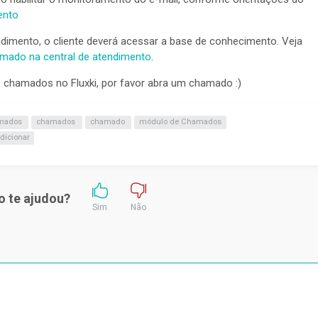
ento
ndimento, o cliente deverá acessar a base de conhecimento. Veja
mado na central de atendimento
.
s chamados no Fluxki, por favor abra um chamado :)
mados
chamados
chamado
módulo de Chamados
dicionar
o te ajudou?
Sim
Não