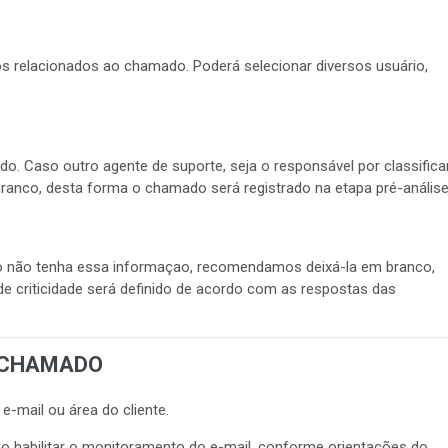
s relacionados ao chamado. Poderá selecionar diversos usuário,
o. Caso outro agente de suporte, seja o responsável por classifica
anco, desta forma o chamado será registrado na etapa pré-análise
o não tenha essa informaçao, recomendamos deixá-la em branco,
e criticidade será definido de acordo com as respostas das
O CHAMADO
e-mail ou área do cliente.
io habilitar o monitoramento do e-mail, conforme orientações do